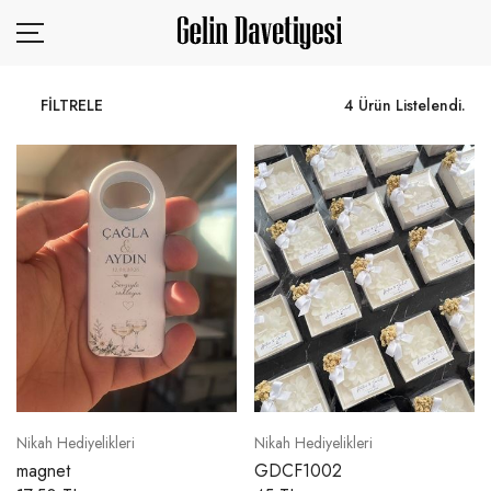
FİLTRELE
4 Ürün Listelendi.
KURUMSAL
ÜRÜNLER
SİZDEN GELENLER
TASARIM YÜKLE
BLOG
İLETİŞİM
Nikah Hediyelikleri
Nikah Hediyelikleri
magnet
GDCF1002