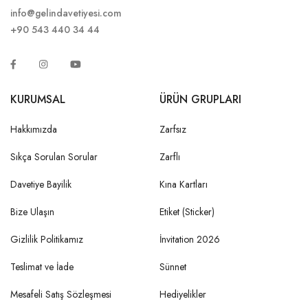
info@gelindavetiyesi.com
+90 543 440 34 44
KURUMSAL
ÜRÜN GRUPLARI
Hakkımızda
Zarfsız
Sıkça Sorulan Sorular
Zarflı
Davetiye Bayilik
Kına Kartları
Bize Ulaşın
Etiket (Sticker)
Gizlilik Politikamız
İnvitation 2026
Teslimat ve İade
Sünnet
Mesafeli Satış Sözleşmesi
Hediyelikler